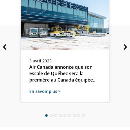
Previous
Ne
3 avril 2025
Air Canada annonce que son
escale de Québec sera la
première au Canada équipée
intégralement d'unités
En savoir plus >
électriques pour les principales
catégories de matériel au sol